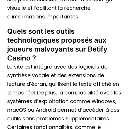
visuelle et facilitant la recherche
d’informations importantes.
Quels sont les outils
technologiques proposés aux
joueurs malvoyants sur Betify
Casino ?
Le site est intégré avec des logiciels de
synthèse vocale et des extensions de
lecture d’écran, qui lisent le texte affiché en
temps réel. De plus, la compatibilité avec les
systèmes d’exploitation comme Windows,
macOS ou Android permet d’accéder à ces
outils sans problèmes supplémentaires.
Certaines fonctionnalités, comme le