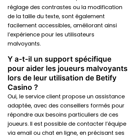
réglage des contrastes ou la modification
de la taille du texte, sont également
facilement accessibles, améliorant ainsi
l’expérience pour les utilisateurs
malvoyants.
Y a-t-il un support spécifique
pour aider les joueurs malvoyants
lors de leur utilisation de Betify
Casino ?
Oui, le service client propose un assistance
adaptée, avec des conseillers formés pour
répondre aux besoins particuliers de ces
joueurs. Il est possible de contacter l’équipe
via email ou chat en ligne, en précisant ses