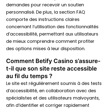
demandes pour recevoir un soutien
personnalisé. De plus, la section FAQ
comporte des instructions claires
concernant l’utilisation des fonctionnalités
d’accessibilité, permettant aux utilisateurs
de mieux comprendre comment profiter
des options mises à leur disposition.
Comment Betify Casino s’assure-
t-il que son site reste accessible
au fil du temps ?
Le site est régulièrement soumis à des tests
d’accessibilité, en collaboration avec des
spécialistes et des utilisateurs malvoyants,
afin d’identifier et corriger rapidement