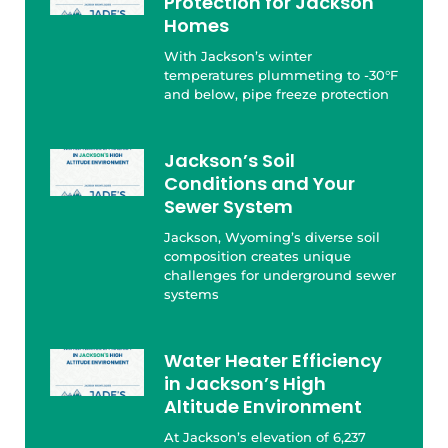
Protection for Jackson
Homes
With Jackson’s winter
temperatures plummeting to -30°F
and below, pipe freeze protection
Jackson’s Soil
Conditions and Your
Sewer System
Jackson, Wyoming’s diverse soil
composition creates unique
challenges for underground sewer
systems
Water Heater Efficiency
in Jackson’s High
Altitude Environment
At Jackson’s elevation of 6,237