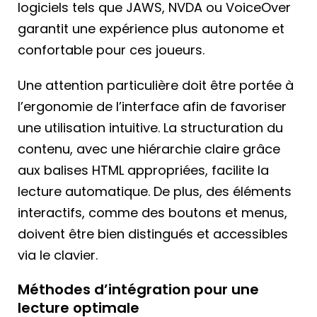
logiciels tels que JAWS, NVDA ou VoiceOver
garantit une expérience plus autonome et
confortable pour ces joueurs.
Une attention particulière doit être portée à
l’ergonomie de l’interface afin de favoriser
une utilisation intuitive. La structuration du
contenu, avec une hiérarchie claire grâce
aux balises HTML appropriées, facilite la
lecture automatique. De plus, des éléments
interactifs, comme des boutons et menus,
doivent être bien distingués et accessibles
via le clavier.
Méthodes d’intégration pour une
lecture optimale