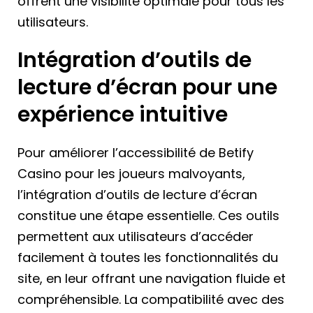
offrent une visibilité optimale pour tous les
utilisateurs.
Intégration d’outils de
lecture d’écran pour une
expérience intuitive
Pour améliorer l’accessibilité de Betify
Casino pour les joueurs malvoyants,
l’intégration d’outils de lecture d’écran
constitue une étape essentielle. Ces outils
permettent aux utilisateurs d’accéder
facilement à toutes les fonctionnalités du
site, en leur offrant une navigation fluide et
compréhensible. La compatibilité avec des