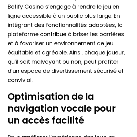
Betify Casino s’engage à rendre le jeu en
ligne accessible à un public plus large. En
intégrant des fonctionnalités adaptées, la
plateforme contribue à briser les barrières
et à favoriser un environnement de jeu
équitable et agréable. Ainsi, chaque joueur,
qu’il soit malvoyant ou non, peut profiter
d’un espace de divertissement sécurisé et
convivial.
Optimisation de la
navigation vocale pour
un accès facilité