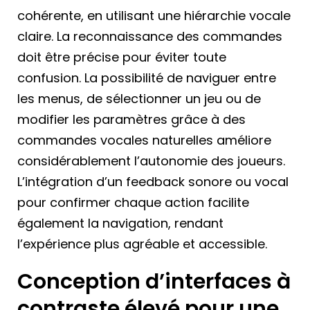
cohérente, en utilisant une hiérarchie vocale
claire. La reconnaissance des commandes
doit être précise pour éviter toute
confusion. La possibilité de naviguer entre
les menus, de sélectionner un jeu ou de
modifier les paramètres grâce à des
commandes vocales naturelles améliore
considérablement l’autonomie des joueurs.
L’intégration d’un feedback sonore ou vocal
pour confirmer chaque action facilite
également la navigation, rendant
l’expérience plus agréable et accessible.
Conception d’interfaces à
contraste élevé pour une