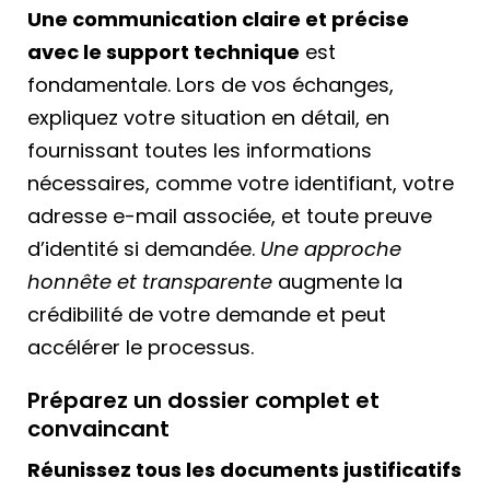
Une communication claire et précise
avec le support technique
est
fondamentale. Lors de vos échanges,
expliquez votre situation en détail, en
fournissant toutes les informations
nécessaires, comme votre identifiant, votre
adresse e-mail associée, et toute preuve
d’identité si demandée.
Une approche
honnête et transparente
augmente la
crédibilité de votre demande et peut
accélérer le processus.
Préparez un dossier complet et
convaincant
Réunissez tous les documents justificatifs