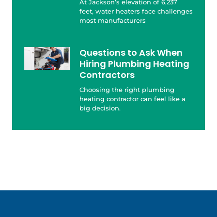
At Jackson’s elevation of 6,237
feet, water heaters face challenges
most manufacturers
Questions to Ask When
Hiring Plumbing Heating
Contractors
Choosing the right plumbing
heating contractor can feel like a
big decision.