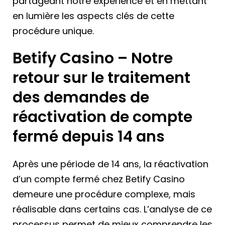
partageant notre expérience et en mettant
en lumière les aspects clés de cette
procédure unique.
Betify Casino – Notre
retour sur le traitement
des demandes de
réactivation de compte
fermé depuis 14 ans
Après une période de 14 ans, la réactivation
d’un compte fermé chez Betify Casino
demeure une procédure complexe, mais
réalisable dans certains cas. L’analyse de ce
processus permet de mieux comprendre les