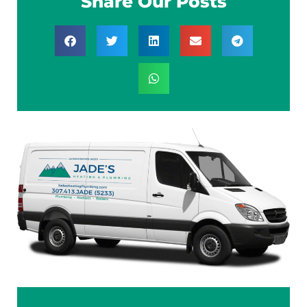
Share Our Posts