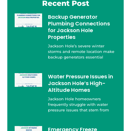
Recent Post
Backup Generator
Plumbing Connections
for Jackson Hole
Properties
Jackson Hole’s severe winter
storms and remote location make
backup generators essential
Water Pressure Issues in
Jackson Hole’s High-
Altitude Homes
Jackson Hole homeowners
frequently struggle with water
pressure issues that stem from
Emergency Freeze