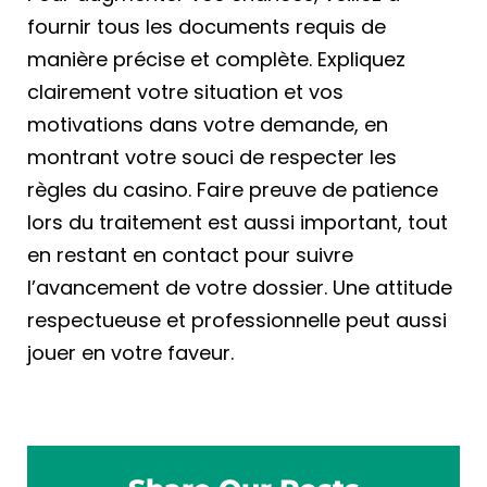
fournir tous les documents requis de
manière précise et complète. Expliquez
clairement votre situation et vos
motivations dans votre demande, en
montrant votre souci de respecter les
règles du casino. Faire preuve de patience
lors du traitement est aussi important, tout
en restant en contact pour suivre
l’avancement de votre dossier. Une attitude
respectueuse et professionnelle peut aussi
jouer en votre faveur.