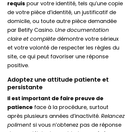
requis
pour votre identité, tels qu’une copie
de votre pièce d’identité, un justificatif de
domicile, ou toute autre pièce demandée
par Betify Casino.
Une documentation
claire et complète
démontre votre sérieux
et votre volonté de respecter les règles du
site, ce qui peut favoriser une réponse
positive.
Adoptez une attitude patiente et
persistante
Il est important de faire preuve de
patience
face à la procédure, surtout
après plusieurs années d’inactivité.
Relancez
poliment
si vous n’obtenez pas de réponse