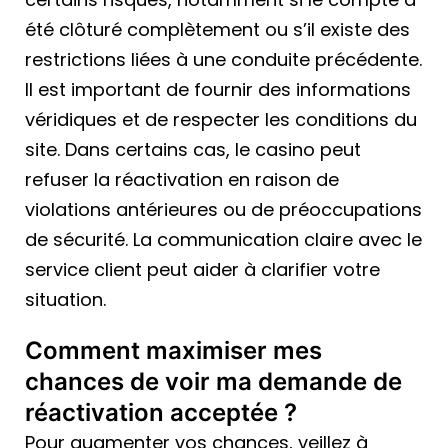
été clôturé complètement ou s’il existe des
restrictions liées à une conduite précédente.
Il est important de fournir des informations
véridiques et de respecter les conditions du
site. Dans certains cas, le casino peut
refuser la réactivation en raison de
violations antérieures ou de préoccupations
de sécurité. La communication claire avec le
service client peut aider à clarifier votre
situation.
Comment maximiser mes
chances de voir ma demande de
réactivation acceptée ?
Pour augmenter vos chances, veillez à