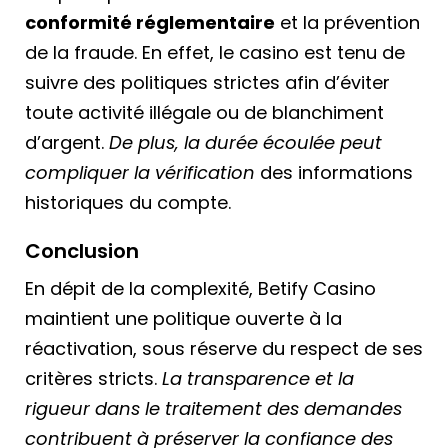
conformité réglementaire
et la prévention
de la fraude. En effet, le casino est tenu de
suivre des politiques strictes afin d’éviter
toute activité illégale ou de blanchiment
d’argent.
De plus, la durée écoulée peut
compliquer la vérification
des informations
historiques du compte.
Conclusion
En dépit de la complexité, Betify Casino
maintient une politique ouverte à la
réactivation, sous réserve du respect de ses
critères stricts.
La transparence et la
rigueur dans le traitement des demandes
contribuent à préserver la confiance des