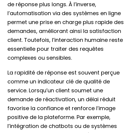
de réponse plus longs. À l’inverse,
l’automatisation via des systèmes en ligne
permet une prise en charge plus rapide des
demandes, améliorant ainsi la satisfaction
client. Toutefois, l’interaction humaine reste
essentielle pour traiter des requêtes
complexes ou sensibles.
La rapidité de réponse est souvent perçue
comme un indicateur clé de qualité de
service. Lorsqu’un client soumet une
demande de réactivation, un délai réduit
favorise la confiance et renforce l’image
positive de la plateforme. Par exemple,
l’intégration de chatbots ou de systèmes