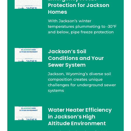
Protection for Jackson
Homes
With Jackson’s winter
temperatures plummeting to -30°F
and below, pipe freeze protection
Jackson’s Soil
Conditions and Your
Sewer System
Jackson, Wyoming’s diverse soil
composition creates unique
challenges for underground sewer
systems
Water Heater Efficiency
in Jackson’s High
Altitude Environment