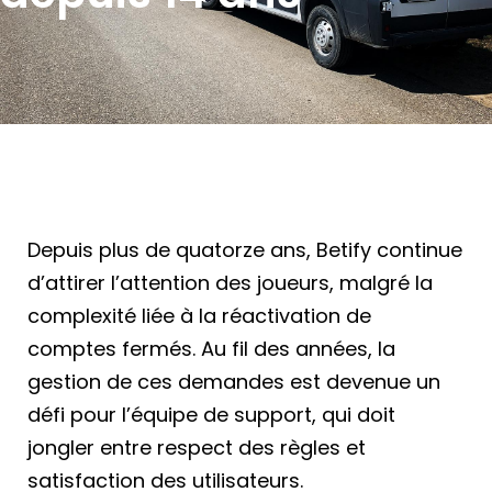
Depuis plus de quatorze ans,
Betify
continue
d’attirer l’attention des joueurs, malgré la
complexité liée à la réactivation de
comptes fermés. Au fil des années, la
gestion de ces demandes est devenue un
défi pour l’équipe de support, qui doit
jongler entre respect des règles et
satisfaction des utilisateurs.