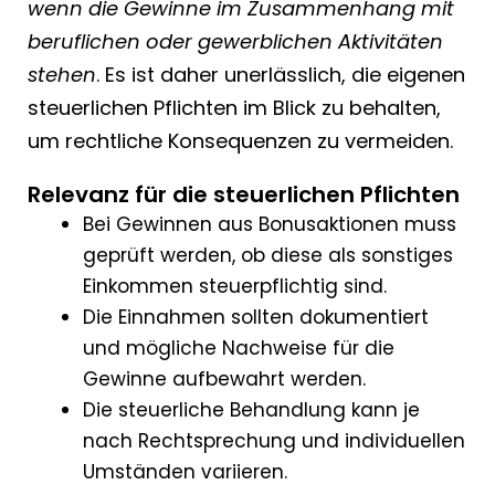
wenn die Gewinne im Zusammenhang mit
beruflichen oder gewerblichen Aktivitäten
stehen
. Es ist daher unerlässlich, die eigenen
steuerlichen Pflichten im Blick zu behalten,
um rechtliche Konsequenzen zu vermeiden.
Relevanz für die steuerlichen Pflichten
Bei Gewinnen aus Bonusaktionen muss
geprüft werden, ob diese als sonstiges
Einkommen steuerpflichtig sind.
Die Einnahmen sollten dokumentiert
und mögliche Nachweise für die
Gewinne aufbewahrt werden.
Die steuerliche Behandlung kann je
nach Rechtsprechung und individuellen
Umständen variieren.