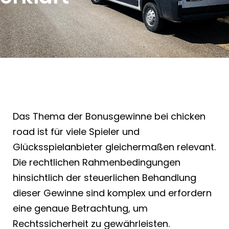
Das Thema der Bonusgewinne bei
chicken
road
ist für viele Spieler und
Glücksspielanbieter gleichermaßen relevant.
Die rechtlichen Rahmenbedingungen
hinsichtlich der steuerlichen Behandlung
dieser Gewinne sind komplex und erfordern
eine genaue Betrachtung, um
Rechtssicherheit zu gewährleisten.