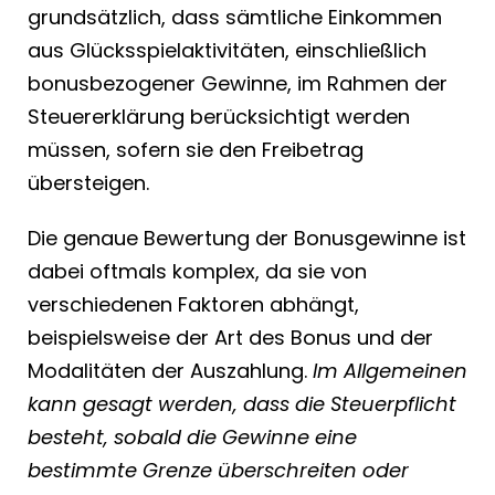
grundsätzlich, dass sämtliche Einkommen
aus Glücksspielaktivitäten, einschließlich
bonusbezogener Gewinne, im Rahmen der
Steuererklärung berücksichtigt werden
müssen, sofern sie den Freibetrag
übersteigen.
Die genaue Bewertung der Bonusgewinne ist
dabei oftmals komplex, da sie von
verschiedenen Faktoren abhängt,
beispielsweise der Art des Bonus und der
Modalitäten der Auszahlung.
Im Allgemeinen
kann gesagt werden, dass die Steuerpflicht
besteht, sobald die Gewinne eine
bestimmte Grenze überschreiten oder