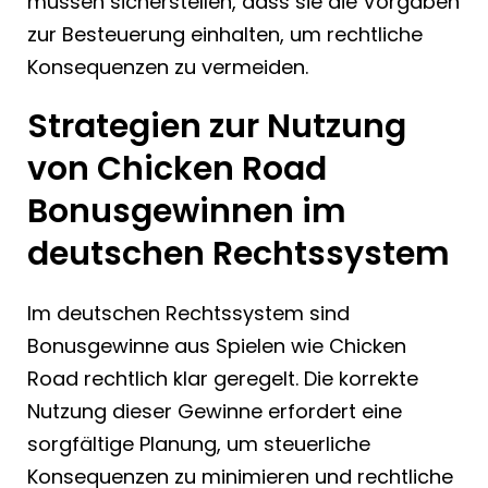
müssen sicherstellen, dass sie die Vorgaben
zur Besteuerung einhalten, um rechtliche
Konsequenzen zu vermeiden.
Strategien zur Nutzung
von Chicken Road
Bonusgewinnen im
deutschen Rechtssystem
Im deutschen Rechtssystem sind
Bonusgewinne aus Spielen wie Chicken
Road rechtlich klar geregelt. Die korrekte
Nutzung dieser Gewinne erfordert eine
sorgfältige Planung, um steuerliche
Konsequenzen zu minimieren und rechtliche