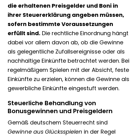
die erhaltenen Preisgelder und Boni in
ihrer Steuererklärung angeben müssen,
sofern bestimmte Voraussetzungen
erfüllt sind.
Die rechtliche Einordnung hängt
dabei vor allem davon ab, ob die Gewinne
als gelegentliche Zufallsereignisse oder als
nachhaltige Einkünfte betrachtet werden. Bei
regelmäßigem Spielen mit der Absicht, feste
Einkünfte zu erzielen, können die Gewinne als
gewerbliche Einkünfte eingestuft werden.
Steuerliche Behandlung von
Bonusgewinnen und Preisgeldern
Gemäß deutschem Steuerrecht sind
Gewinne aus Glücksspielen
in der Regel