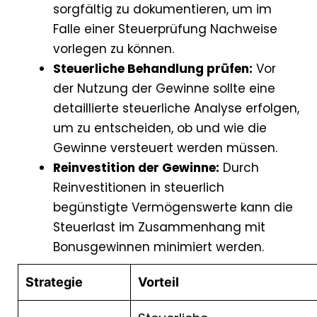
sorgfältig zu dokumentieren, um im
Falle einer Steuerprüfung Nachweise
vorlegen zu können.
Steuerliche Behandlung prüfen:
Vor
der Nutzung der Gewinne sollte eine
detaillierte steuerliche Analyse erfolgen,
um zu entscheiden, ob und wie die
Gewinne versteuert werden müssen.
Reinvestition der Gewinne:
Durch
Reinvestitionen in steuerlich
begünstigte Vermögenswerte kann die
Steuerlast im Zusammenhang mit
Bonusgewinnen minimiert werden.
Strategie
Vorteil