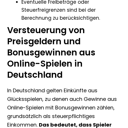
Eventuelle Freibeträge oder
Steuerfreigrenzen sind bei der
Berechnung zu berücksichtigen.
Versteuerung von
Preisgeldern und
Bonusgewinnen aus
Online-Spielen in
Deutschland
In Deutschland gelten Einkünfte aus
Glücksspielen, zu denen auch Gewinne aus
Online-Spielen mit Bonusgewinnen zählen,
grundsätzlich als steuerpflichtiges
Einkommen.
Das bedeutet, dass Spieler