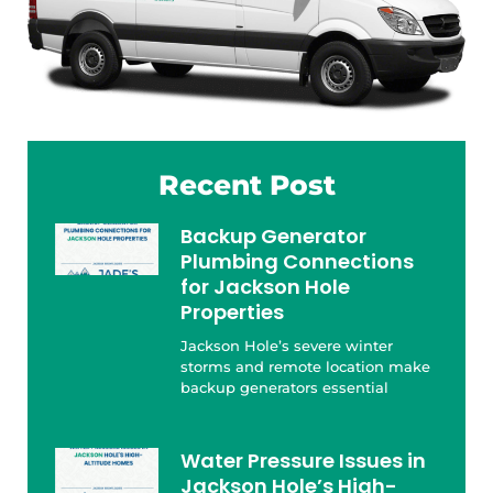
Recent Post
Backup Generator
Plumbing Connections
for Jackson Hole
Properties
Jackson Hole’s severe winter
storms and remote location make
backup generators essential
Water Pressure Issues in
Jackson Hole’s High-