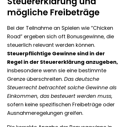
Steuererklärung und
mögliche Freibeträge
Bei der Teilnahme an Spielen wie “Chicken
Road” ergeben sich oft Bonusgewinne, die
steuerlich relevant werden können.
Steuerpflichtige Gewinne sind in der
Regel in der Steuererklärung anzugeben,
insbesondere wenn sie eine bestimmte
Grenze überschreiten.
Das deutsche
Steuerrecht betrachtet solche Gewinne als
Einkommen, das besteuert werden muss,
sofern keine spezifischen Freibeträge oder
Ausnahmeregelungen greifen.