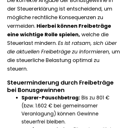
Die korrekte Angabe der Bonusgewinne in
der Steuererklärung ist entscheidend, um
mögliche rechtliche Konsequenzen zu
vermeiden.
Hierbei können Freibeträge
eine wichtige Rolle spielen,
welche die
Steuerlast mindern.
Es ist ratsam, sich über
die aktuellen Freibeträge zu informieren,
um
die steuerliche Belastung optimal zu
steuern.
Steuerminderung durch Freibeträge
bei Bonusgewinnen
Sparer-Pauschbetrag:
Bis zu 801 €
(bzw. 1.602 € bei gemeinsamer
Veranlagung) können Gewinne
steuerfrei bleiben.