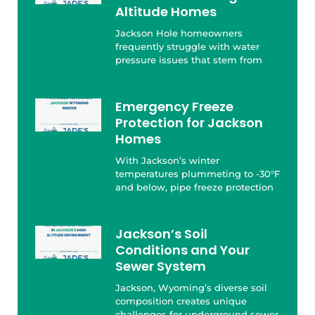
Altitude Homes
Jackson Hole homeowners
frequently struggle with water
pressure issues that stem from
Emergency Freeze
Protection for Jackson
Homes
With Jackson’s winter
temperatures plummeting to -30°F
and below, pipe freeze protection
Jackson’s Soil
Conditions and Your
Sewer System
Jackson, Wyoming’s diverse soil
composition creates unique
challenges for underground sewer