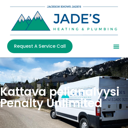
Request A Service Call
Kattava pelianalyysi
Penalty Unlimited