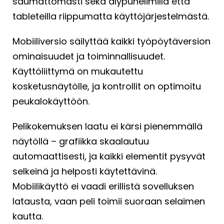
saumattomasti sekä älypuhelimilla että
tableteilla riippumatta käyttöjärjestelmästä.
Mobiiliversio säilyttää kaikki työpöytäversion
ominaisuudet ja toiminnallisuudet.
Käyttöliittymä on mukautettu
kosketusnäytölle, ja kontrollit on optimoitu
peukalokäyttöön.
Pelikokemuksen laatu ei kärsi pienemmällä
näytöllä – grafiikka skaalautuu
automaattisesti, ja kaikki elementit pysyvät
selkeinä ja helposti käytettävinä.
Mobiilikäyttö ei vaadi erillistä sovelluksen
latausta, vaan peli toimii suoraan selaimen
kautta.