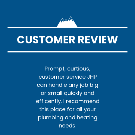
CUSTOMER REVIEW
us,
Prompt, curtious,
Pr
e JHP
customer service JHP
cust
ob big
can handle any job big
can h
y and
or small quickly and
or s
ommend
efficently. I recommend
effic
l your
this place for all your
this 
ating
plumbing and heating
plum
needs.