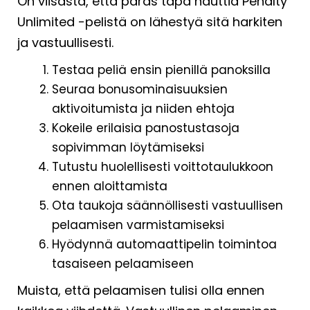
On viisasta, että paras tapa nauttia Penalty
Unlimited -pelistä on lähestyä sitä harkiten
ja vastuullisesti.
Testaa peliä ensin pienillä panoksilla
Seuraa bonusominaisuuksien
aktivoitumista ja niiden ehtoja
Kokeile erilaisia panostustasoja
sopivimman löytämiseksi
Tutustu huolellisesti voittotaulukkoon
ennen aloittamista
Ota taukoja säännöllisesti vastuullisen
pelaamisen varmistamiseksi
Hyödynnä automaattipelin toimintoa
tasaiseen pelaamiseen
Muista, että pelaamisen tulisi olla ennen