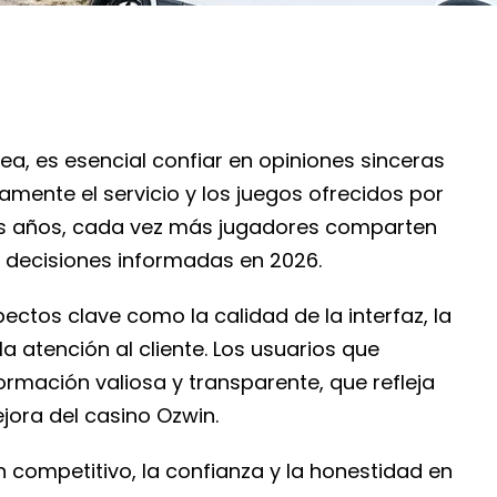
ea, es esencial confiar en opiniones sinceras
mente el servicio y los juegos ofrecidos por
os años, cada vez más jugadores comparten
 decisiones informadas en 2026.
ctos clave como la calidad de la interfaz, la
a atención al cliente. Los usuarios que
ormación valiosa y transparente, que refleja
jora del casino Ozwin.
n competitivo, la confianza y la honestidad en