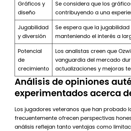
Gráficos y
Se considera que los gráfico
diseño
contribuyendo a una experien
Jugabilidad
Se espera que la jugabilidad
y diversión
manteniendo el interés a lar
Potencial
Los analistas creen que Ozwi
de
vanguardia del mercado dura
crecimiento
actualizaciones y mejoras te
Análisis de opiniones aut
experimentados acerca de
Los jugadores veteranos que han probado l
frecuentemente ofrecen perspectivas hones
análisis reflejan tanto ventajas como limit