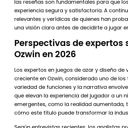
las reseñas son fundamentales para que los
experiencia segura y satisfactoria. A conti
relevantes y verídicas de quienes han pro
una visión clara antes de decidirte a jugar 
Perspectivas de expertos 
Ozwin en 2026
Los expertos en juegos de azar y diseño de
creciente en Ozwin, considerado uno de lo
variedad de funciones y la narrativa envo
que elevan la experiencia del jugador a un n
emergentes, como la realidad aumentada, 
cómo este título puede transformar la industr
Según entrevistas recientes, los analistas p