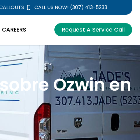
 CALLOUTS
CALL US NOW! (307) 413-5233
CAREERS
Request A Service Call
 sobre Ozwin en