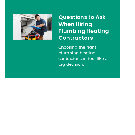
Questions to Ask
When Hiring
Plumbing Heating
Contractors
Choosing the right
plumbing heating
contractor can feel like a
big decision.