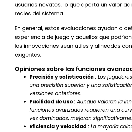
usuarios novatos, lo que aporta un valor ad
reales del sistema.
En general, estas evaluaciones ayudan a de
experiencia de juego y aquellos que podrían
las innovaciones sean útiles y alineadas co
exigentes.
Opiniones sobre las funciones avanza
Precisión y sofisticación
: Los jugador
una precisión superior y una sofisticaci
versiones anteriores.
Facilidad de uso
: Aunque valoran la in
funciones avanzadas requieren una curv
vez dominadas, mejoran significativamen
Eficiencia y velocidad
: La mayoría coi