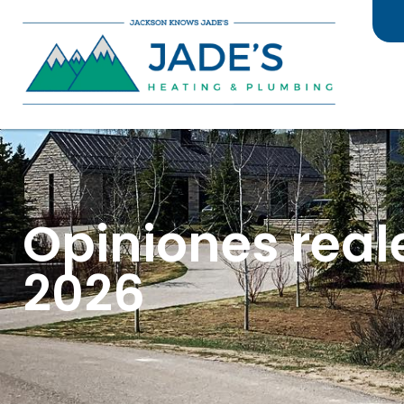
Opiniones real
2026