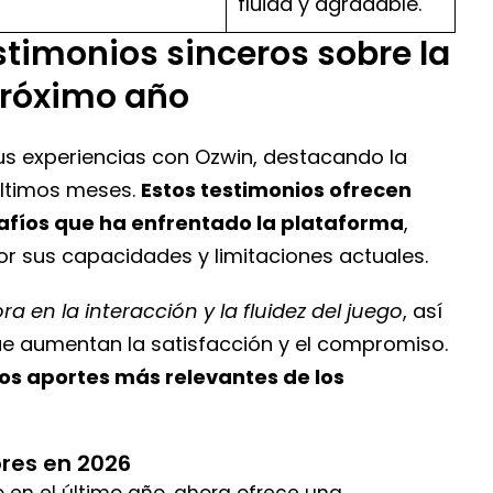
fluida y agradable.
stimonios sinceros sobre la
próximo año
s experiencias con Ozwin, destacando la
últimos meses.
Estos testimonios ofrecen
safíos que ha enfrentado la plataforma
,
r sus capacidades y limitaciones actuales.
ra en la interacción y la fluidez del juego
, así
e aumentan la satisfacción y el compromiso.
los aportes más relevantes de los
res en 2026