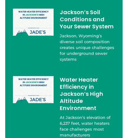
Jackson’s Soil
Conditions and
Your Sewer System
Jackson, Wyoming’s
diverse soil composition
creates unique challenges
for underground sewer
systems
Water Heater
Efficiency in
Jackson’s High
Altitude
Environment
At Jackson’s elevation of
6,237 feet, water heaters
face challenges most
manufacturers