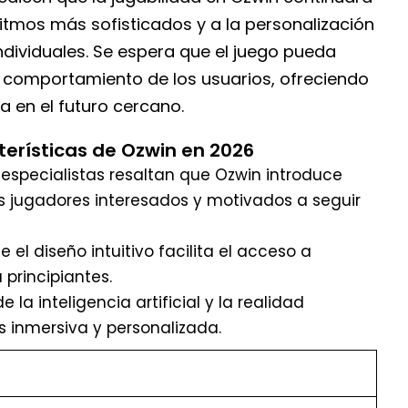
itmos más sofisticados y a la personalización
ndividuales. Se espera que el juego pueda
 comportamiento de los usuarios, ofreciendo
a en el futuro cercano.
terísticas de Ozwin en 2026
especialistas resaltan que Ozwin introduce
 jugadores interesados y motivados a seguir
el diseño intuitivo facilita el acceso a
 principiantes.
e la inteligencia artificial y la realidad
inmersiva y personalizada.