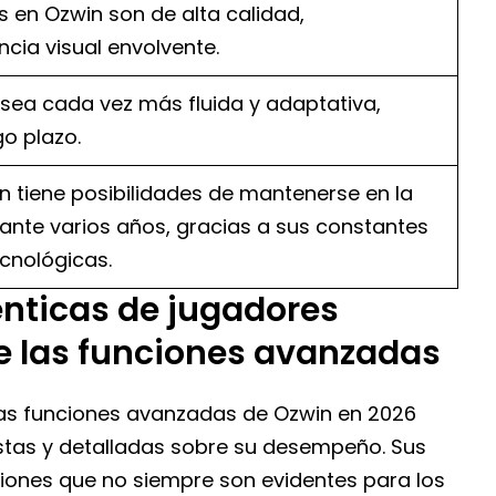
s en Ozwin son de alta calidad,
cia visual envolvente.
 sea cada vez más fluida y adaptativa,
go plazo.
n tiene posibilidades de mantenerse en la
nte varios años, gracias a sus constantes
cnológicas.
énticas de jugadores
 las funciones avanzadas
as funciones avanzadas de Ozwin en 2026
tas y detalladas sobre su desempeño. Sus
aciones que no siempre son evidentes para los