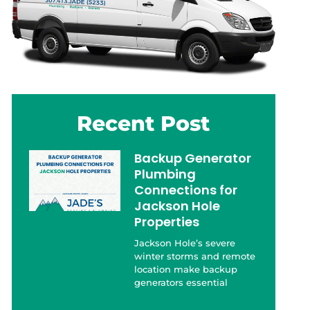
Recent Post
Backup Generator
Plumbing
Connections for
Jackson Hole
Properties
Jackson Hole’s severe
winter storms and remote
location make backup
generators essential