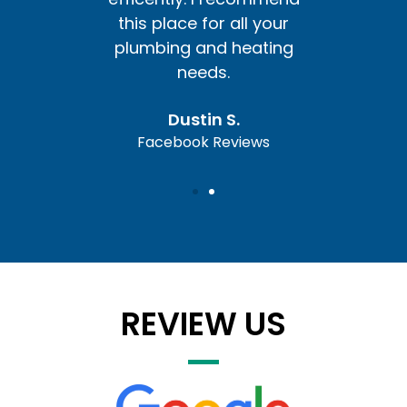
l your
this place for all your
this 
ating
plumbing and heating
plum
needs.
Dustin S.
ews
Facebook Reviews
Fa
REVIEW US