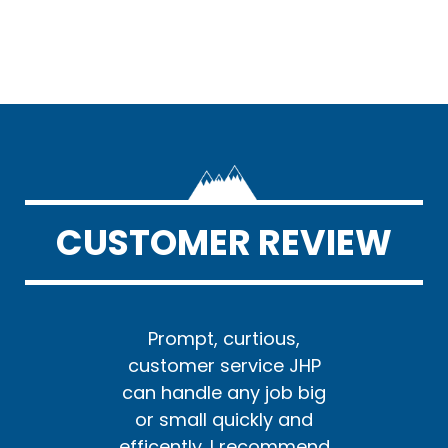
CUSTOMER REVIEW
us,
Prompt, curtious,
Pr
e JHP
customer service JHP
cust
ob big
can handle any job big
can h
y and
or small quickly and
or s
ommend
efficently. I recommend
effic