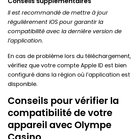
Conseils supplémentaires
Il est recommandé de mettre à jour
régulièrement iOS pour garantir la
compatibilité avec la dernière version de
l’application.
En cas de problème lors du téléchargement,
vérifiez que votre compte Apple ID est bien
configuré dans la région où l’application est
disponible.
Conseils pour vérifier la
compatibilité de votre
appareil avec Olympe
Casino