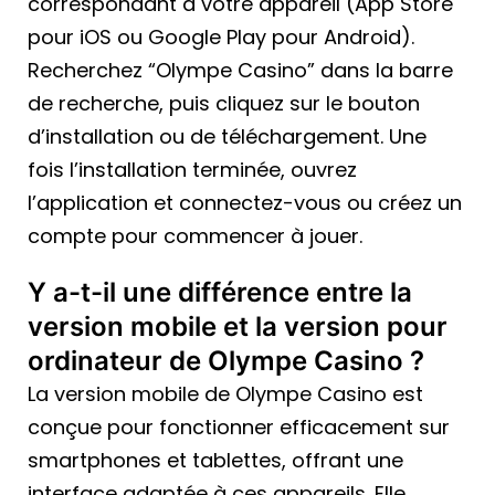
correspondant à votre appareil (App Store
pour iOS ou Google Play pour Android).
Recherchez “Olympe Casino” dans la barre
de recherche, puis cliquez sur le bouton
d’installation ou de téléchargement. Une
fois l’installation terminée, ouvrez
l’application et connectez-vous ou créez un
compte pour commencer à jouer.
Y a-t-il une différence entre la
version mobile et la version pour
ordinateur de Olympe Casino ?
La version mobile de Olympe Casino est
conçue pour fonctionner efficacement sur
smartphones et tablettes, offrant une
interface adaptée à ces appareils. Elle