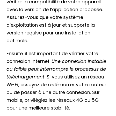
vérifier la compatibilité de votre appareil
avec la version de l’application proposée.
Assurez-vous que votre système
d’exploitation est à jour et supporte la
version requise pour une installation
optimale.
Ensuite, il est important de vérifier votre
connexion Internet.
Une connexion instable
ou faible peut interrompre le processus de
téléchargement
. Si vous utilisez un réseau
Wi-Fi, essayez de redémarrer votre routeur
ou de passer à une autre connexion. Sur
mobile, privilégiez les réseaux 4G ou 5G
pour une meilleure stabilité.