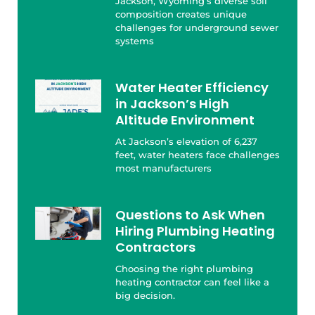
Jackson, Wyoming’s diverse soil
composition creates unique
challenges for underground sewer
systems
Water Heater Efficiency
in Jackson’s High
Altitude Environment
At Jackson’s elevation of 6,237
feet, water heaters face challenges
most manufacturers
Questions to Ask When
Hiring Plumbing Heating
Contractors
Choosing the right plumbing
heating contractor can feel like a
big decision.