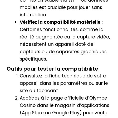
mobiles est cruciale pour jouer sans
interruption.
Vérifiez la compatibilité matérielle :
Certaines fonctionnalités, comme la
réalité augmentée ou la capture vidéo,
nécessitent un appareil doté de
capteurs ou de capacités graphiques
spécifiques.
Outils pour tester la compatibilité
Consultez la fiche technique de votre
appareil dans les paramètres ou sur le
site du fabricant.
Accédez à la page officielle d’Olympe
Casino dans le magasin d’applications
(App Store ou Google Play) pour vérifier