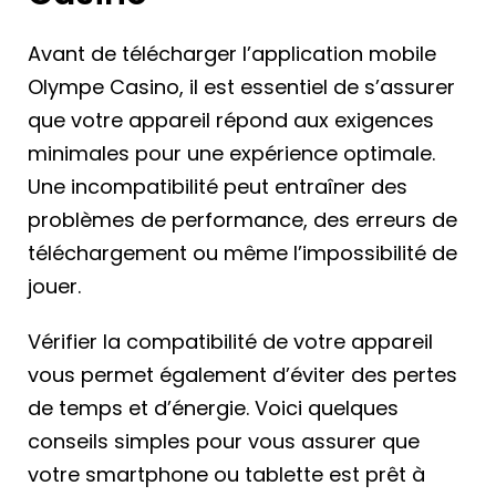
Avant de télécharger l’application mobile
Olympe Casino, il est essentiel de s’assurer
que votre appareil répond aux exigences
minimales pour une expérience optimale.
Une incompatibilité peut entraîner des
problèmes de performance, des erreurs de
téléchargement ou même l’impossibilité de
jouer.
Vérifier la compatibilité de votre appareil
vous permet également d’éviter des pertes
de temps et d’énergie. Voici quelques
conseils simples pour vous assurer que
votre smartphone ou tablette est prêt à