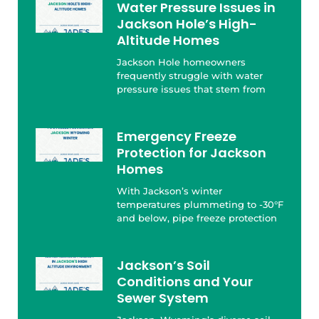
Water Pressure Issues in
Jackson Hole’s High-
Altitude Homes
Jackson Hole homeowners
frequently struggle with water
pressure issues that stem from
Emergency Freeze
Protection for Jackson
Homes
With Jackson’s winter
temperatures plummeting to -30°F
and below, pipe freeze protection
Jackson’s Soil
Conditions and Your
Sewer System