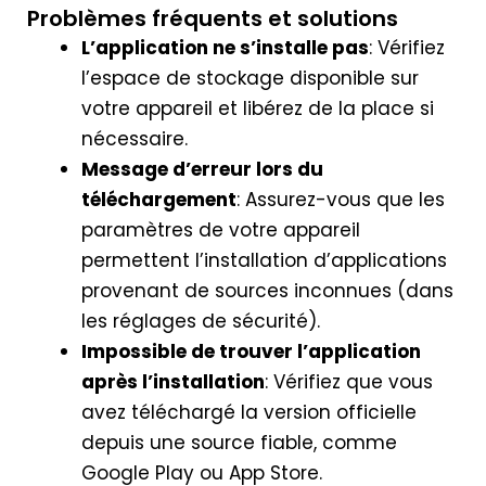
Problèmes fréquents et solutions
L’application ne s’installe pas
: Vérifiez
l’espace de stockage disponible sur
votre appareil et libérez de la place si
nécessaire.
Message d’erreur lors du
téléchargement
: Assurez-vous que les
paramètres de votre appareil
permettent l’installation d’applications
provenant de sources inconnues (dans
les réglages de sécurité).
Impossible de trouver l’application
après l’installation
: Vérifiez que vous
avez téléchargé la version officielle
depuis une source fiable, comme
Google Play ou App Store.