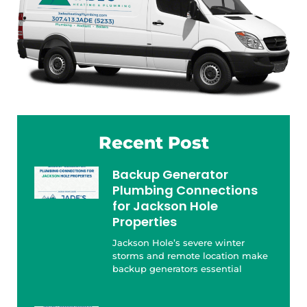
Recent Post
Backup Generator
Plumbing Connections
for Jackson Hole
Properties
Jackson Hole’s severe winter
storms and remote location make
backup generators essential