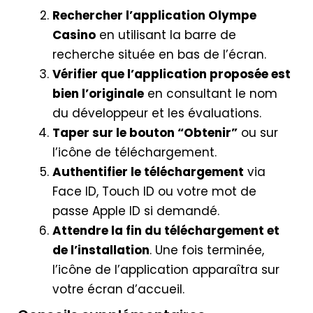
Rechercher l’application Olympe
Casino
en utilisant la barre de
recherche située en bas de l’écran.
Vérifier que l’application proposée est
bien l’originale
en consultant le nom
du développeur et les évaluations.
Taper sur le bouton “Obtenir”
ou sur
l’icône de téléchargement.
Authentifier le téléchargement
via
Face ID, Touch ID ou votre mot de
passe Apple ID si demandé.
Attendre la fin du téléchargement et
de l’installation
. Une fois terminée,
l’icône de l’application apparaîtra sur
votre écran d’accueil.