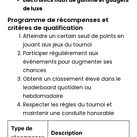
de luxe
Programme de récompenses et
critères de qualification
Atteindre un certain seuil de points en
jouant aux jeux du tournoi
Participer régulièrement aux
événements pour augmenter ses
chances
Obtenir un classement élevé dans le
leaderboard quotidien ou
hebdomadaire
Respecter les règles du tournoi et
maintenir une conduite honorable
Type de
Description