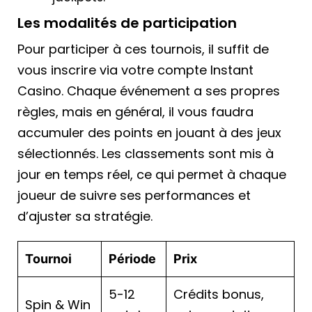
Les modalités de participation
Pour participer à ces tournois, il suffit de
vous inscrire via votre compte Instant
Casino. Chaque événement a ses propres
règles, mais en général, il vous faudra
accumuler des points en jouant à des jeux
sélectionnés. Les classements sont mis à
jour en temps réel, ce qui permet à chaque
joueur de suivre ses performances et
d’ajuster sa stratégie.
Tournoi
Période
Prix
5-12
Crédits bonus,
Spin & Win