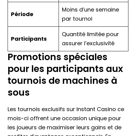
Moins d’une semaine
Période
par tournoi
Quantité limitée pour
Participants
assurer l’exclusivité
Promotions spéciales
pour les participants aux
tournois de machines à
sous
Les tournois exclusifs sur Instant Casino ce
mois-ci offrent une occasion unique pour
les joueurs de maximiser leurs gains et de