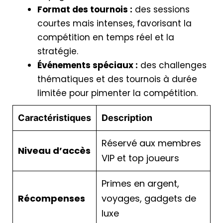
Format des tournois :
des sessions
courtes mais intenses, favorisant la
compétition en temps réel et la
stratégie.
Événements spéciaux :
des challenges
thématiques et des tournois à durée
limitée pour pimenter la compétition.
Caractéristiques
Description
Réservé aux membres
Niveau d’accès
VIP et top joueurs
Primes en argent,
Récompenses
voyages, gadgets de
luxe