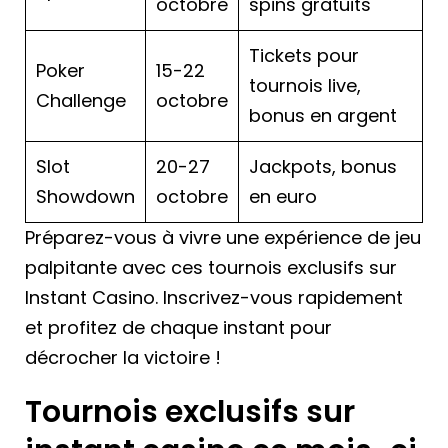
octobre
spins gratuits
Tickets pour
Poker
15-22
tournois live,
Challenge
octobre
bonus en argent
Slot
20-27
Jackpots, bonus
Showdown
octobre
en euro
Préparez-vous à vivre une expérience de jeu
palpitante avec ces tournois exclusifs sur
Instant Casino. Inscrivez-vous rapidement
et profitez de chaque instant pour
décrocher la victoire !
Tournois exclusifs sur