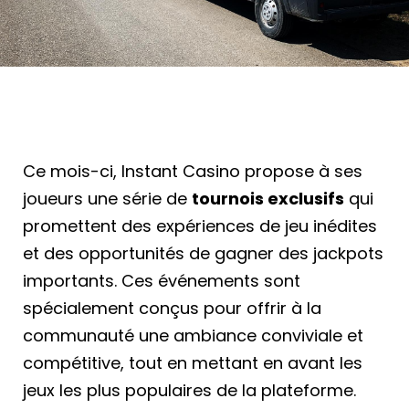
Ce mois-ci, Instant Casino propose à ses
joueurs une série de
tournois exclusifs
qui
promettent des expériences de jeu inédites
et des opportunités de gagner des jackpots
importants. Ces événements sont
spécialement conçus pour offrir à la
communauté une ambiance conviviale et
compétitive, tout en mettant en avant les
jeux les plus populaires de la plateforme.