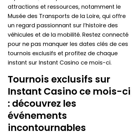
attractions et ressources, notamment le
Musée des Transports de la Loire
, qui offre
un regard passionnant sur l’histoire des
véhicules et de la mobilité. Restez connecté
pour ne pas manquer les dates clés de ces
tournois exclusifs et profitez de chaque
instant sur Instant Casino ce mois-ci.
Tournois exclusifs sur
Instant Casino ce mois-ci
: découvrez les
événements
incontournables