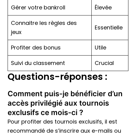
Gérer votre bankroll
Élevée
Connaitre les règles des
Essentielle
jeux
Profiter des bonus
Utile
Suivi du classement
Crucial
Questions-réponses :
Comment puis-je bénéficier d’un
accès privilégié aux tournois
exclusifs ce mois-ci ?
Pour profiter des tournois exclusifs, il est
recommandé de s’inscrire aux e-mails ou