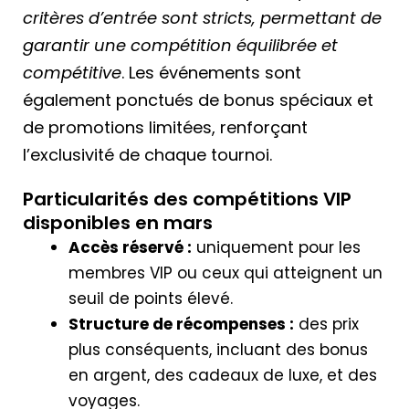
critères d’entrée sont stricts, permettant de
garantir une compétition équilibrée et
compétitive
. Les événements sont
également ponctués de bonus spéciaux et
de promotions limitées, renforçant
l’exclusivité de chaque tournoi.
Particularités des compétitions VIP
disponibles en mars
Accès réservé :
uniquement pour les
membres VIP ou ceux qui atteignent un
seuil de points élevé.
Structure de récompenses :
des prix
plus conséquents, incluant des bonus
en argent, des cadeaux de luxe, et des
voyages.