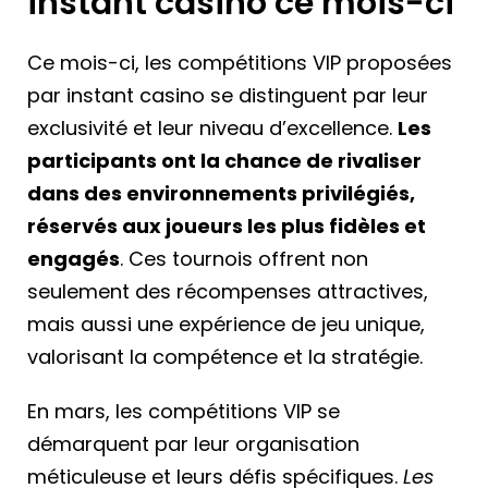
instant casino ce mois-ci
Ce mois-ci, les compétitions VIP proposées
par instant casino se distinguent par leur
exclusivité et leur niveau d’excellence.
Les
participants ont la chance de rivaliser
dans des environnements privilégiés,
réservés aux joueurs les plus fidèles et
engagés
. Ces tournois offrent non
seulement des récompenses attractives,
mais aussi une expérience de jeu unique,
valorisant la compétence et la stratégie.
En mars, les compétitions VIP se
démarquent par leur organisation
méticuleuse et leurs défis spécifiques.
Les