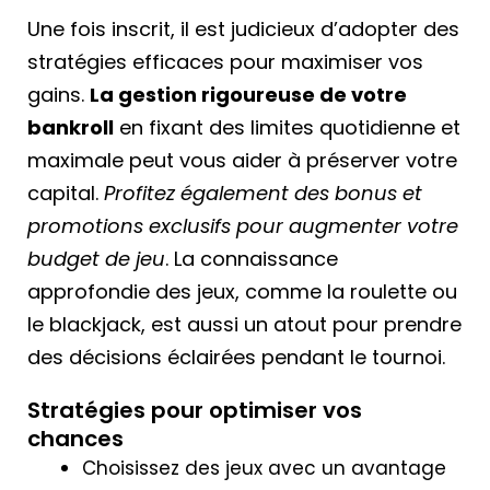
Une fois inscrit, il est judicieux d’adopter des
stratégies efficaces pour maximiser vos
gains.
La gestion rigoureuse de votre
bankroll
en fixant des limites quotidienne et
maximale peut vous aider à préserver votre
capital.
Profitez également des bonus et
promotions exclusifs pour augmenter votre
budget de jeu
. La connaissance
approfondie des jeux, comme la roulette ou
le blackjack, est aussi un atout pour prendre
des décisions éclairées pendant le tournoi.
Stratégies pour optimiser vos
chances
Choisissez des jeux avec un avantage