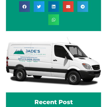
Recent Post